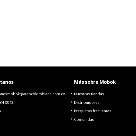
tanos
Más sobre Mobok
cionesmobok@autocolombiana.com.co
Nuestras tiendas
234 0043
Distribuidores
p
Preguntas frecuentes
Comunidad