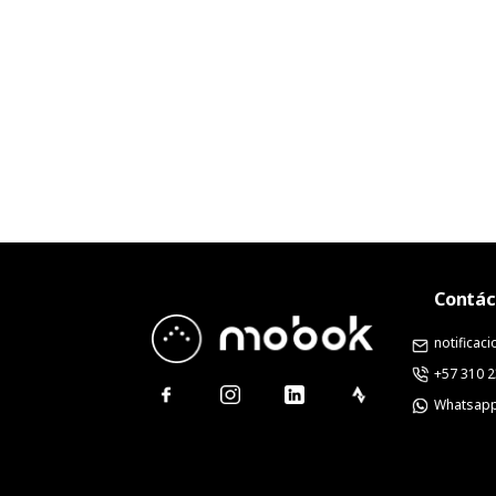
Contác
notifica
+57 310 
Whatsap