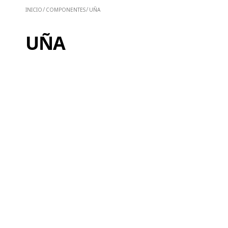
COMPONENTES
UÑA
UÑA