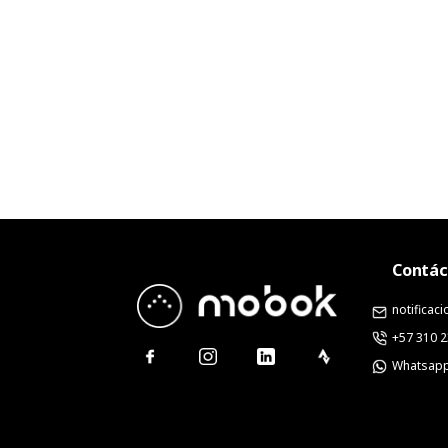
Contác
notifica
+57 310 
Whatsap