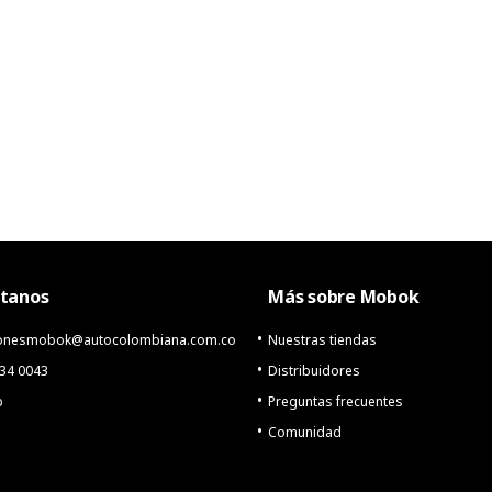
tanos
Más sobre Mobok
cionesmobok@autocolombiana.com.co
Nuestras tiendas
234 0043
Distribuidores
p
Preguntas frecuentes
Comunidad