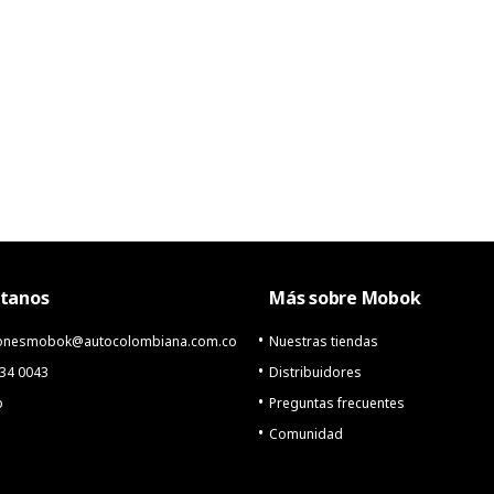
tanos
Más sobre Mobok
cionesmobok@autocolombiana.com.co
Nuestras tiendas
234 0043
Distribuidores
p
Preguntas frecuentes
Comunidad