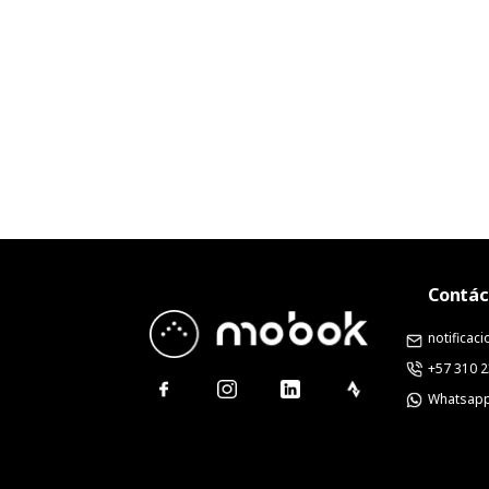
Contác
notifica
+57 310 
Whatsap